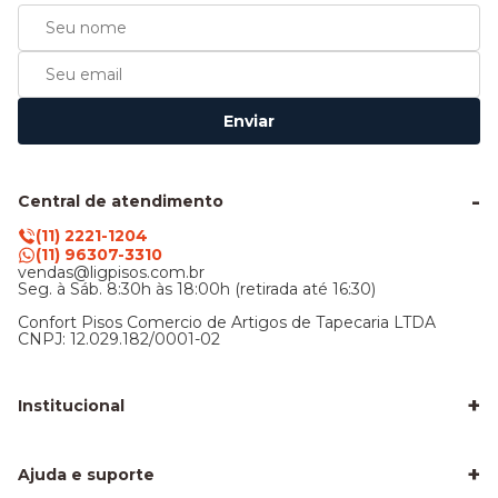
Enviar
Central de atendimento
(11) 2221-1204
(11) 96307-3310
vendas@ligpisos.com.br
Seg. à Sáb. 8:30h às 18:00h (retirada até 16:30)
Confort Pisos Comercio de Artigos de Tapecaria LTDA
CNPJ: 12.029.182/0001-02
+
Institucional
LigPisos é confiável - Avaliações de clientes
Blog Lig Pisos
+
Sobre nós
Ajuda e suporte
Nossa Loja