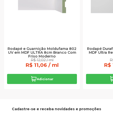
Rodapé e Guarnição Moldufama 802
Rodapé Durafl
UV em MDF ULTRA 8cm Branco Com
MDF Ultra Re
Friso Moderno
R$ 12,02 / ml
R
R$ 11,06 / ml
R$ 
Adicionar
Cadastre-se e receba novidades e promoções