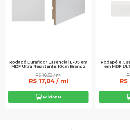
Rodapé Durafloor Essencial E-05 em
Rodapé e Gu
MDF Ultra Resistente 10cm Branco
em MDF UL
R$ 18,52 / ml
R
R$ 17,04 / ml
R$ 
Adicionar