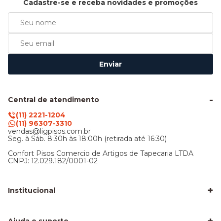
Cadastre-se e receba novidades e promoções
Enviar
Central de atendimento
(11) 2221-1204
(11) 96307-3310
vendas@ligpisos.com.br
Seg. à Sáb. 8:30h às 18:00h (retirada até 16:30)
Confort Pisos Comercio de Artigos de Tapecaria LTDA
CNPJ: 12.029.182/0001-02
+
Institucional
LigPisos é confiável - Avaliações de clientes
Blog Lig Pisos
Sobre nós
Ajuda e suporte