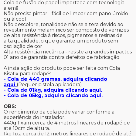
Cola de fusão do papel importada com tecnologia
alemã
Não precisa pintar - fácil de limpar com pano úmido
ou álcool
Não descolore, tonalidade não se altera devido ao
revestimento melamínico ser composto de vernizes
de alta resistência à riscos, pigmentos e resinas de
alta qualidade, o que garante um produto sem
oscilação de cor
Alta resistência mecânica - resiste a grandes impactos
01 ano de garantia contra defeitos de fabricação
A instalação do produto pode ser feita com Cola
Kisafix para rodapés.
- Cola de 440 gramas, adquira clicando
aqui
(Requer pistola aplicadora)
- Cola de 01kg, adquira clicando aqui.
- Cola de 05kg, adquira clicando aqui.
OBS:
O rendimento da cola pode variar conforme a
experiência do instalador.
440g fixam cerca de 4 metros lineares de rodapé de
até 10cm de altura.
1kg fixa cerca de 12 metros lineares de rodapé de até