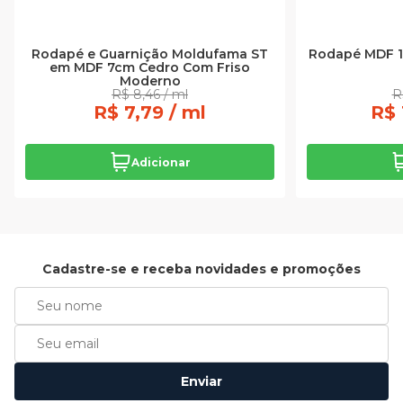
Rodapé e Guarnição Moldufama ST
Rodapé MDF 1
em MDF 7cm Cedro Com Friso
Moderno
R$ 8,46 / ml
R
R$ 7,79 / ml
R$ 
Adicionar
Cadastre-se e receba novidades e promoções
Enviar