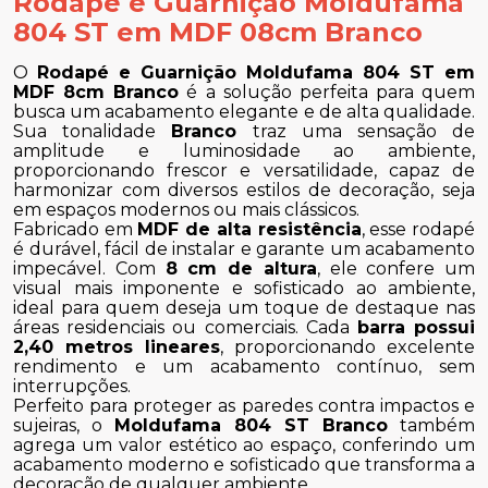
Rodapé e Guarnição Moldufama
804 ST em MDF 08cm Branco
O
Rodapé e Guarnição Moldufama 804 ST em
MDF 8cm Branco
é a solução perfeita para quem
busca um acabamento elegante e de alta qualidade.
Sua tonalidade
Branco
traz uma sensação de
amplitude e luminosidade ao ambiente,
proporcionando frescor e versatilidade, capaz de
harmonizar com diversos estilos de decoração, seja
em espaços modernos ou mais clássicos.
Fabricado em
MDF de alta resistência
, esse rodapé
é durável, fácil de instalar e garante um acabamento
impecável. Com
8 cm de altura
, ele confere um
visual mais imponente e sofisticado ao ambiente,
ideal para quem deseja um toque de destaque nas
áreas residenciais ou comerciais. Cada
barra possui
2,40 metros lineares
, proporcionando excelente
rendimento e um acabamento contínuo, sem
interrupções.
Perfeito para proteger as paredes contra impactos e
sujeiras, o
Moldufama 804 ST Branco
também
agrega um valor estético ao espaço, conferindo um
acabamento moderno e sofisticado que transforma a
decoração de qualquer ambiente.