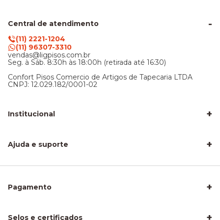
Central de atendimento
(11) 2221-1204
(11) 96307-3310
vendas@ligpisos.com.br
Seg. à Sáb. 8:30h às 18:00h (retirada até 16:30)
Confort Pisos Comercio de Artigos de Tapecaria LTDA
CNPJ: 12.029.182/0001-02
+
Institucional
LigPisos é confiável - Avaliações de clientes
Blog Lig Pisos
+
Sobre nós
Ajuda e suporte
Nossa Loja
Central de atendimento
Frete e entrega
Trocas e devoluções
Privacidade e segurança
+
Pagamento
Como Calcular a Área do seu Piso
Como Instalar Piso Vinílico
Melhor Piso para Quarto de Criança
Piso Fácil de Instalar Sem Obra
+
Selos e certificados
Piso Laminado para Sala