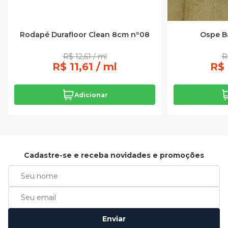
Rodapé Durafloor Clean 8cm nº08
Ospe B
R$ 12,61 / ml
R
R$ 11,61 / ml
R$ 
Adicionar
Cadastre-se e receba novidades e promoções
Enviar