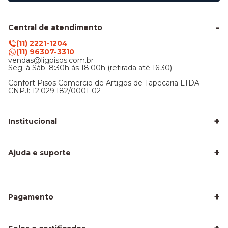
Central de atendimento
(11) 2221-1204
(11) 96307-3310
vendas@ligpisos.com.br
Seg. à Sáb. 8:30h às 18:00h (retirada até 16:30)
Confort Pisos Comercio de Artigos de Tapecaria LTDA
CNPJ: 12.029.182/0001-02
+
Institucional
LigPisos é confiável - Avaliações de clientes
Blog Lig Pisos
+
Sobre nós
Ajuda e suporte
Nossa Loja
Central de atendimento
Frete e entrega
Trocas e devoluções
Privacidade e segurança
+
Pagamento
Como Calcular a Área do seu Piso
Como Instalar Piso Vinílico
Melhor Piso para Quarto de Criança
Piso Fácil de Instalar Sem Obra