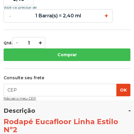
Você vai precisar de:
-
+
1 Barra(s) = 2,40 ml
Qtd.
Comprar
Consulte seu frete
OK
Não sei o meu CEP
Descrição
Rodapé Eucafloor Linha Estilo
Nº2