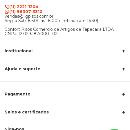
(11) 2221-1204
(11) 96307-3310
vendas@ligpisos.com.br
Seg. à Sáb. 8:30h às 18:00h (retirada até 16:30)
Confort Pisos Comercio de Artigos de Tapecaria LTDA
CNPJ: 12.029.182/0001-02
+
Institucional
LigPisos é confiável - Avaliações de clientes
Blog Lig Pisos
+
Sobre nós
Ajuda e suporte
Nossa Loja
Central de atendimento
Frete e entrega
Trocas e devoluções
Privacidade e segurança
+
Pagamento
Como Calcular a Área do seu Piso
Como Instalar Piso Vinílico
Melhor Piso para Quarto de Criança
Piso Fácil de Instalar Sem Obra
+
Selos e certificados
Piso Laminado para Sala
Piso para Apartamento Alugado
Piso para Área Molhada
Piso para Escritório
Siga-nos
Piso Vinílico para Apartamento