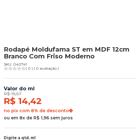
Rodapé Moldufama ST em MDF 12cm
Branco Com Friso Moderno
SKU: 040741
( 0 ) ( 0 avaliação )
Valor do ml
R$ 15,67
R$ 14,42
no pix com 8% de desconto
ou em 8x de R$ 1,96 sem juros
Digite a qtd. ml