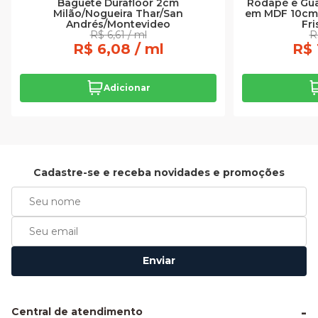
Baguete Durafloor 2cm
Rodapé e Gu
Milão/Nogueira Thar/San
em MDF 10cm
Andrés/Montevideo
Fr
R$ 6,61 / ml
R
R$ 6,08 / ml
R$ 
Adicionar
Cadastre-se e receba novidades e promoções
Enviar
Central de atendimento