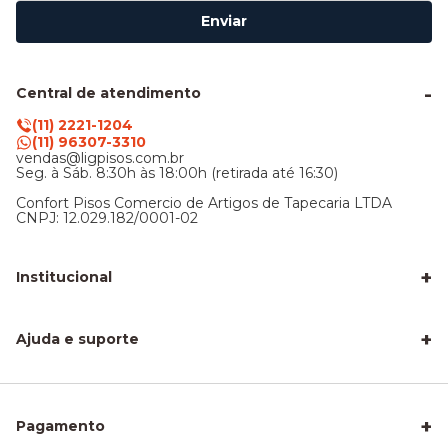
Enviar
Central de atendimento
(11) 2221-1204
(11) 96307-3310
vendas@ligpisos.com.br
Seg. à Sáb. 8:30h às 18:00h (retirada até 16:30)
Confort Pisos Comercio de Artigos de Tapecaria LTDA
CNPJ: 12.029.182/0001-02
+
Institucional
LigPisos é confiável - Avaliações de clientes
Blog Lig Pisos
+
Sobre nós
Ajuda e suporte
Nossa Loja
Central de atendimento
Frete e entrega
Trocas e devoluções
Privacidade e segurança
+
Pagamento
Como Calcular a Área do seu Piso
Como Instalar Piso Vinílico