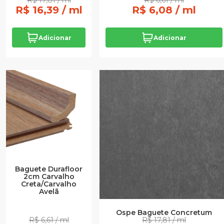
R$ 17,81 / ml
R$ 6,61 / ml
R$ 16,39 / ml
R$ 6,08 / ml
Adicionar
Adicionar
Baguete Durafloor
2cm Carvalho
Creta/Carvalho
Avelã
Ospe Baguete Concretum
R$ 6,61 / ml
R$ 17,81 / ml