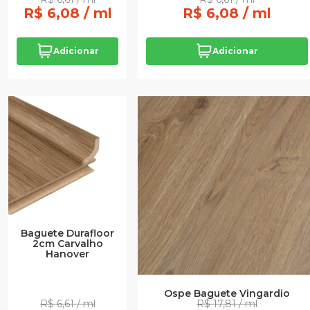
R$ 6,08 / ml
R$ 6,08 / ml
Adicionar
Adicionar
Baguete Durafloor
2cm Carvalho
Hanover
Ospe Baguete Vingardio
R$ 6,61 / ml
R$ 17,81 / ml