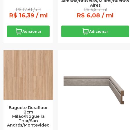
Almada/Bruxelas/Miami/Buenos
Aires
R$ 17,81 / ml
R$ 6,61 / ml
R$ 16,39 / ml
R$ 6,08 / ml
Adicionar
Adicionar
Baguete Durafloor
2cm
Milão/Nogueira
Thar/San
Andrés/Montevideo