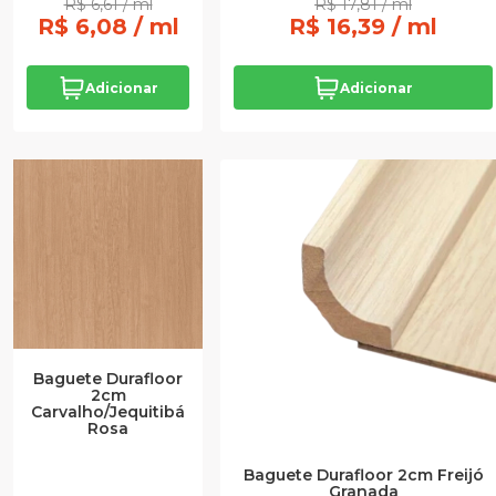
R$ 6,61 / ml
R$ 17,81 / ml
R$ 6,08 / ml
R$ 16,39 / ml
Adicionar
Adicionar
Baguete Durafloor
2cm
Carvalho/Jequitibá
Rosa
Baguete Durafloor 2cm Freijó
Granada