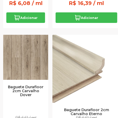
R$ 6,08 / ml
R$ 16,39 / ml
Adicionar
Adicionar
Baguete Durafloor
2cm Carvalho
Dover
Baguete Durafloor 2cm
Carvalho Eterno
R$ 6,61 / ml
R$ 6,61 / ml