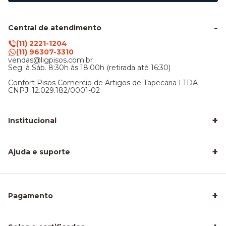
Central de atendimento
(11) 2221-1204
(11) 96307-3310
vendas@ligpisos.com.br
Seg. à Sáb. 8:30h às 18:00h (retirada até 16:30)
Confort Pisos Comercio de Artigos de Tapecaria LTDA
CNPJ: 12.029.182/0001-02
+
Institucional
LigPisos é confiável - Avaliações de clientes
Blog Lig Pisos
+
Sobre nós
Ajuda e suporte
Nossa Loja
Central de atendimento
Frete e entrega
Trocas e devoluções
Privacidade e segurança
+
Pagamento
Como Calcular a Área do seu Piso
Como Instalar Piso Vinílico
Melhor Piso para Quarto de Criança
Piso Fácil de Instalar Sem Obra