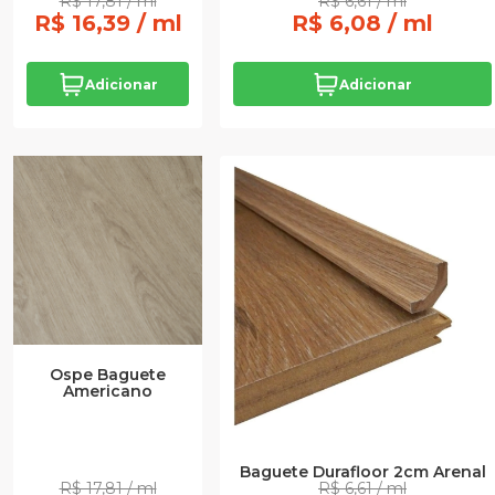
R$ 17,81 / ml
R$ 6,61 / ml
R$ 16,39 / ml
R$ 6,08 / ml
Adicionar
Adicionar
Ospe Baguete
Americano
Baguete Durafloor 2cm Arenal
R$ 17,81 / ml
R$ 6,61 / ml