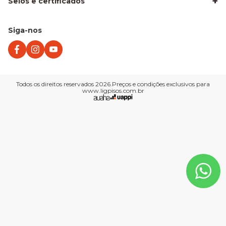
+
Selos e certificados
Piso Laminado para Sala
Piso para Apartamento Alugado
Piso para Área Molhada
Piso para Escritório
Siga-nos
Piso Vinílico para Apartamento
Quando trocar seu piso laminado
Vinílico ou Laminado?
Todos os direitos reservados 2026.Preços e condições exclusivos para
www.ligpisos.com.br