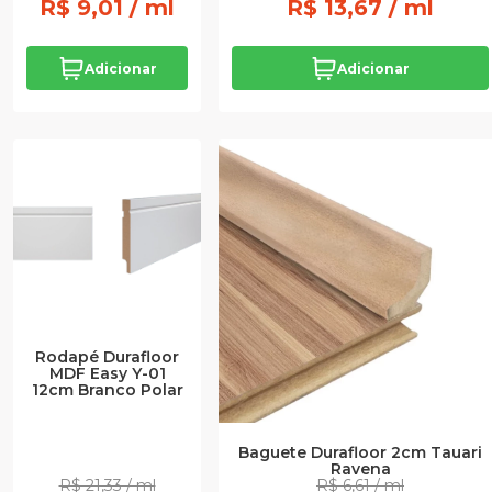
R$ 9,01 / ml
R$ 13,67 / ml
Adicionar
Adicionar
Rodapé Durafloor
MDF Easy Y-01
12cm Branco Polar
Baguete Durafloor 2cm Tauari
Ravena
R$ 21,33 / ml
R$ 6,61 / ml