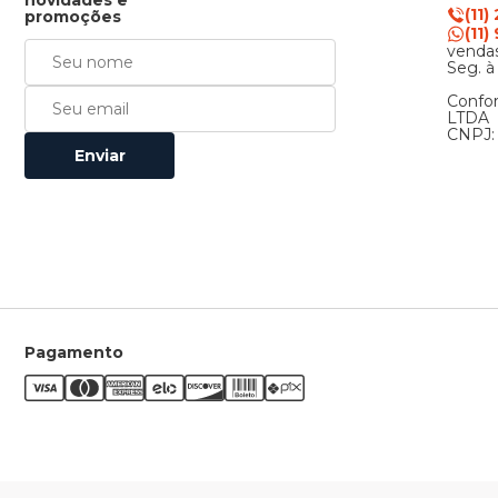
novidades e
(11)
promoções
(11
vendas
Seg. à
Confor
LTDA
CNPJ: 
Enviar
Pagamento