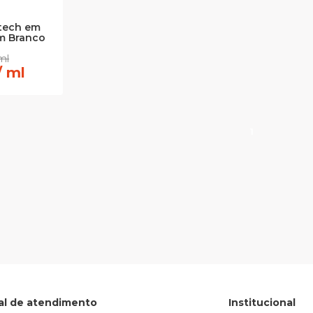
tech em
cm Branco
ml
/ ml
1
al de atendimento
Institucional