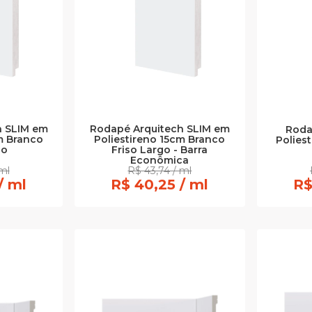
h SLIM em
Rodapé Arquitech SLIM em
Roda
m Branco
Poliestireno 15cm Branco
Polies
go
Friso Largo - Barra
Econômica
ml
R$ 43,74 / ml
/ ml
R$ 40,25 / ml
R$