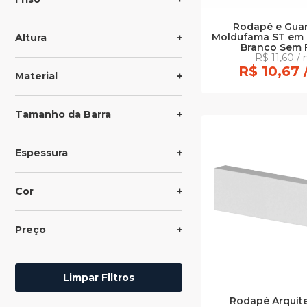
Rodapé e Gua
Moldufama ST em
Altura
Branco Sem 
R$ 11,60 / 
R$ 10,67 
Material
Tamanho da Barra
Espessura
Cor
Preço
Limpar Filtros
Rodapé Arquit