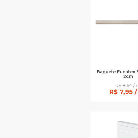
Baguete Eucatex E
2cm
R$ 8,64 / 
R$ 7,95 /