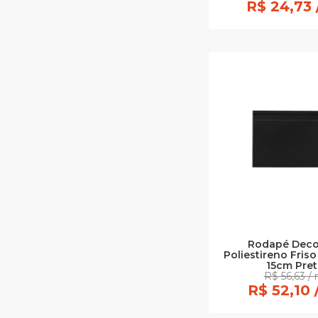
R$ 24,73 
Rodapé Deco
Poliestireno Fris
15cm Pre
R$ 56,63 / 
R$ 52,10 