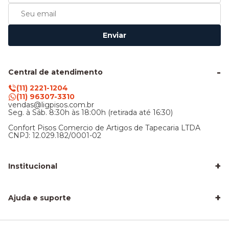
Enviar
Central de atendimento
(11) 2221-1204
(11) 96307-3310
vendas@ligpisos.com.br
Seg. à Sáb. 8:30h às 18:00h (retirada até 16:30)
Confort Pisos Comercio de Artigos de Tapecaria LTDA
CNPJ: 12.029.182/0001-02
+
Institucional
LigPisos é confiável - Avaliações de clientes
Blog Lig Pisos
+
Sobre nós
Ajuda e suporte
Nossa Loja
Central de atendimento
Frete e entrega
Trocas e devoluções