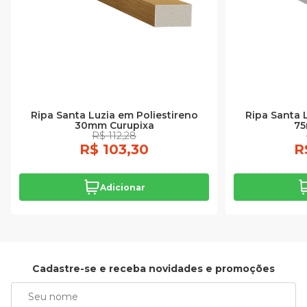
Ripa Santa Luzia em Poliestireno
Ripa Santa 
30mm Curupixa
75
R$ 112,28
R$ 103,30
R
Adicionar
Cadastre-se e receba novidades e promoções