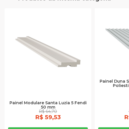
Painel Duna S
Poliest
Painel Modulare Santa Luzia 5 Fendi
50 mm
R$ 64,70
R$ 59,53
R