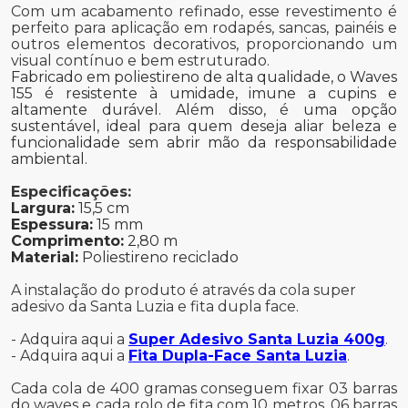
Com um acabamento refinado, esse revestimento é
perfeito para aplicação em rodapés, sancas, painéis e
outros elementos decorativos, proporcionando um
visual contínuo e bem estruturado.
Fabricado em poliestireno de alta qualidade, o Waves
155 é resistente à umidade, imune a cupins e
altamente durável. Além disso, é uma opção
sustentável, ideal para quem deseja aliar beleza e
funcionalidade sem abrir mão da responsabilidade
ambiental.
Especificações:
Largura:
15,5 cm
Espessura:
15 mm
Comprimento:
2,80 m
Material:
Poliestireno reciclado
A instalação do produto é através da cola super
adesivo da Santa Luzia e fita dupla face.
- Adquira aqui a
Super Adesivo Santa Luzia 400g
.
- Adquira aqui a
Fita Dupla-Face Santa Luzia
.
Cada cola de 400 gramas conseguem fixar 03 barras
do waves e cada rolo de fita com 10 metros, 06 barras