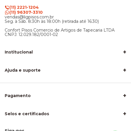
(11) 2221-1204
(11) 96307-3310
vendas@ligpisos.com.br
Seg. à Sáb. 8:30h às 18:00h (retirada até 16:30)
Confort Pisos Comercio de Artigos de Tapecaria LTDA
CNPJ: 12.029.182/0001-02
+
Institucional
LigPisos é confiável - Avaliações de clientes
Blog Lig Pisos
+
Sobre nós
Ajuda e suporte
Nossa Loja
Central de atendimento
Frete e entrega
Trocas e devoluções
Privacidade e segurança
+
Pagamento
Como Calcular a Área do seu Piso
Como Instalar Piso Vinílico
Melhor Piso para Quarto de Criança
Piso Fácil de Instalar Sem Obra
+
Selos e certificados
Piso Laminado para Sala
Piso para Apartamento Alugado
Piso para Área Molhada
Piso para Escritório
Siga-nos