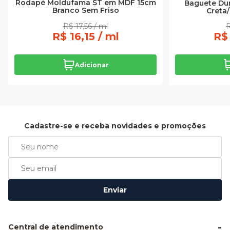
Rodapé Moldufama ST em MDF 15cm
Baguete Dur
Branco Sem Friso
Creta
R$ 17,56 / ml
R
R$ 16,15 / ml
R$ 
Adicionar
Cadastre-se e receba novidades e promoções
Enviar
Central de atendimento