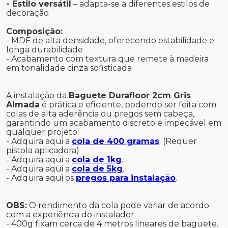
- Estilo versátil
– adapta-se a diferentes estilos de
decoração
Composição:
- MDF de alta densidade, oferecendo estabilidade e
longa durabilidade
- Acabamento com textura que remete à madeira
em tonalidade cinza sofisticada
A instalação da
Baguete Durafloor 2cm Gris
Almada
é prática e eficiente, podendo ser feita com
colas de alta aderência ou pregos sem cabeça,
garantindo um acabamento discreto e impecável em
qualquer projeto.
- Adquira aqui a
cola de 400 gramas
. (Requer
pistola aplicadora)
- Adquira aqui a
cola de 1kg
.
- Adquira aqui a
cola de 5kg
.
- Adquira aqui os
pregos para instalação
.
OBS:
O rendimento da cola pode variar de acordo
com a experiência do instalador.
- 400g fixam cerca de 4 metros lineares de baguete.