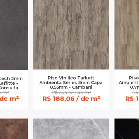
Piso
Piso Vinílico Tarkett
uitech 2mm
Ambient
Ambienta Series 3mm Capa
ffitte -
0,7
0,55mm - Cambará
Consulta
de m²
R$ 204,42 / de m²
R$
 de m²
R$ 188,06 / de m²
R$ 1