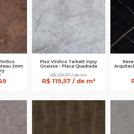
inílico
Piso Vinílico Tarkett Injoy
Reve
ateau 2mm
Gnaisse - Placa Quadrada
Arquite
dry
2
R$ 129,97 / de m²
49
R$ 119,57 / de m²