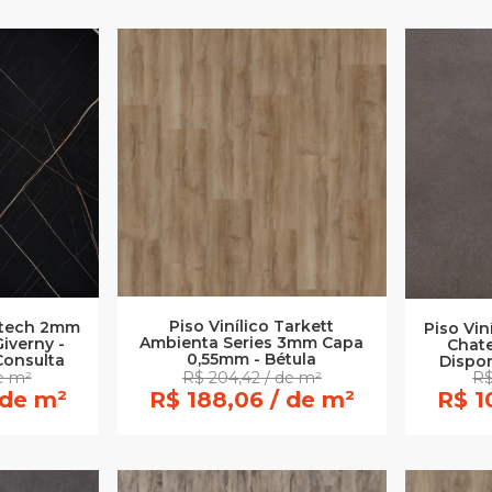
Piso Vinílico Tarkett
uitech 2mm
Piso Vi
Ambienta Series 3mm Capa
iverny -
Chate
0,55mm - Bétula
Consulta
Dispon
de m²
R$ 204,42 / de m²
R$
 de m²
R$ 188,06 / de m²
R$ 1