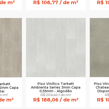
 de m²
R$ 108,77 / de m²
R$ 1
Piso Vi
Piso Vinílico Tarkett
Tarkett
Chatea
Ambienta Series 3mm Capa
3.2mm Capa
Dispon
0,55mm - Algodão
tai
de m²
R$ 204,42 / de m²
R$
 de m²
R$ 188,06 / de m²
R$ 1