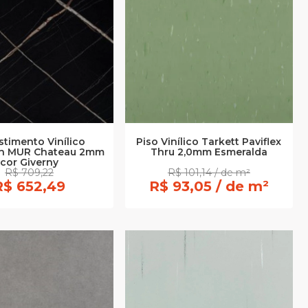
stimento Vinílico
Piso Vinílico Tarkett Paviflex
ch MUR Chateau 2mm
Thru 2,0mm Esmeralda
cor Giverny
R$ 709,22
R$ 101,14 / de m²
R$ 652,49
R$ 93,05 / de m²