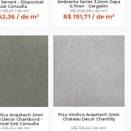
Ambienta Series 3,2mm Capa
Serrant - Disponível
0,7mm - Gergelim
Sob Consulta
 165,61 / de m²
R$ 208,38 / de m²
52,36 / de m²
R$ 191,71 / de m²
Piso Vinílico Arquitech 2mm
nílico Arquitech 2mm
Chateau Decor Chantilly
u Decor Chambord -
ível Sob Consulta
 118,22 / de m²
R$ 118,22 / de m²