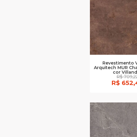
Revestimento V
Arquitech MUR Ch
cor Villan
R$ 709,2
R$ 652,