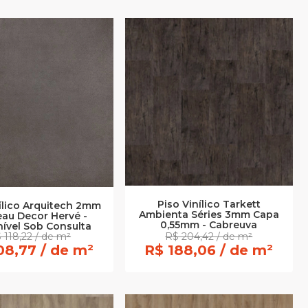
Piso Vinílico Tarkett
nílico Arquitech 2mm
Ambienta Séries 3mm Capa
au Decor Hervé -
0,55mm - Cabreuva
ível Sob Consulta
 118,22 / de m²
R$ 204,42 / de m²
08,77 / de m²
R$ 188,06 / de m²