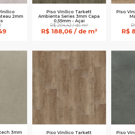
inílico
Piso Vinílico Tarkett
Piso Vi
ateau 2mm
Ambienta Series 3mm Capa
Ma
is
0,55mm - Açai
2
R$ 204,42 / de m²
R
49
R$ 188,06 / de m²
R$ 8
uitech 3mm
Piso Vinílico Tarkett
Piso Vi