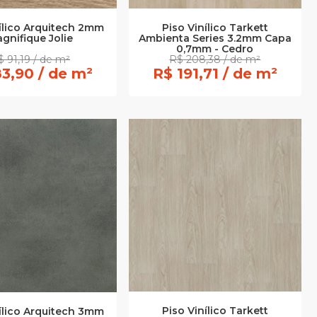
nílico Arquitech 2mm
Piso Vinílico Tarkett
gnifique Jolie
Ambienta Series 3.2mm Capa
0,7mm - Cedro
$ 91,19 / de m²
R$ 208,38 / de m²
3,90 / de m²
R$ 191,71 / de m²
Piso Vinílico Tarkett
nílico Arquitech 3mm