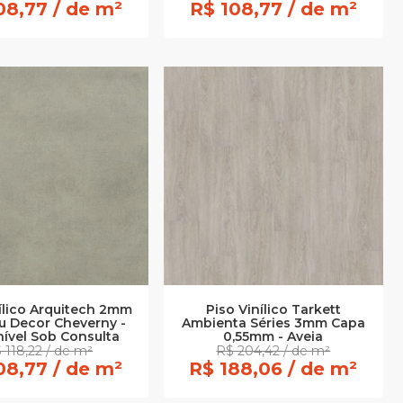
08,77 / de m²
R$ 108,77 / de m²
Piso Vinílico Tarkett
nílico Arquitech 2mm
Ambienta Séries 3mm Capa
u Decor Cheverny -
0,55mm - Aveia
ível Sob Consulta
 118,22 / de m²
R$ 204,42 / de m²
08,77 / de m²
R$ 188,06 / de m²