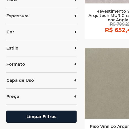
Revestimento V
Arquitech MUR Ch
Espessura
cor Angla
R$ 709,2
R$ 652,
Cor
Estilo
Formato
Capa de Uso
Preço
Limpar Filtros
Piso Vinílico Arq