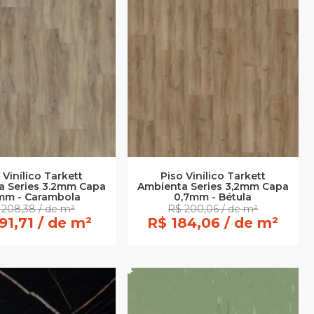
 Vinílico Tarkett
Piso Vinílico Tarkett
a Series 3.2mm Capa
Ambienta Series 3,2mm Capa
mm - Carambola
0,7mm - Bétula
 208,38 / de m²
R$ 200,06 / de m²
91,71 / de m²
R$ 184,06 / de m²