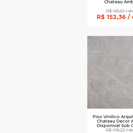
Chateau Amb
R$ 165,61 / d
R$ 152,36 /
Piso Vinílico Arq
Chateau Decor A
Disponível Sob 
R$ 118,22 / 