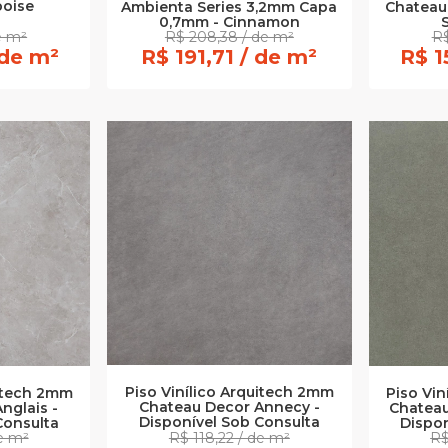
oise
Ambienta Series 3,2mm Capa
Chateau 
0,7mm - Cinnamon
e m²
R$ 208,38 / de m²
R$
 de m²
R$ 191,71 / de m²
R$ 1
Piso Vinílico Arquitech 2mm
uitech 2mm
Piso Vi
Chateau Decor Annecy -
nglais -
Chatea
Disponível Sob Consulta
Consulta
Dispon
de m²
R$ 118,22 / de m²
R$