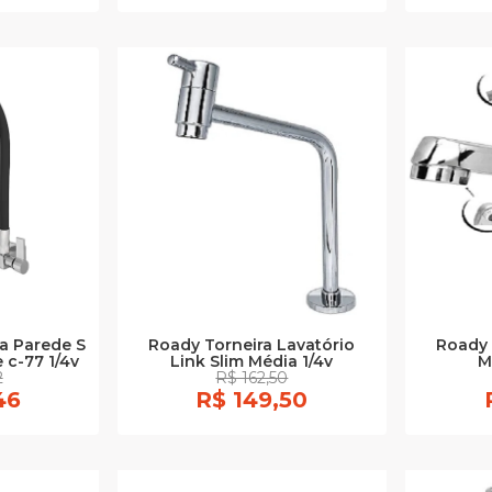
a Parede S
Roady Torneira Lavatório
Roady 
 c-77 1/4v
Link Slim Média 1/4v
M
2
R$ 162,50
46
R$ 149,50