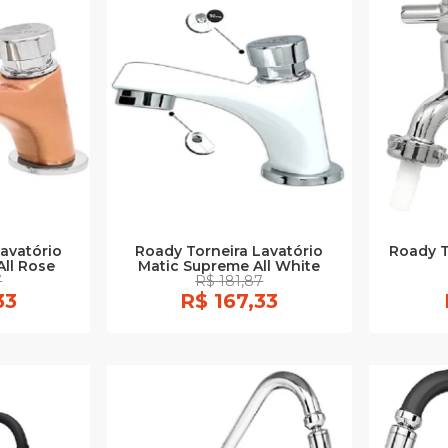
avatório
Roady Torneira Lavatório
Roady T
ll Rose
Matic Supreme All White
7
R$ 181,87
33
R$ 167,33