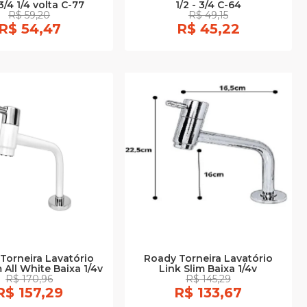
 3/4 1/4 volta C-77
1/2 - 3/4 C-64
R$ 59,20
R$ 49,15
R$ 54,47
R$ 45,22
Torneira Lavatório
Roady Torneira Lavatório
 All White Baixa 1/4v
Link Slim Baixa 1/4v
R$ 170,96
R$ 145,29
R$ 157,29
R$ 133,67