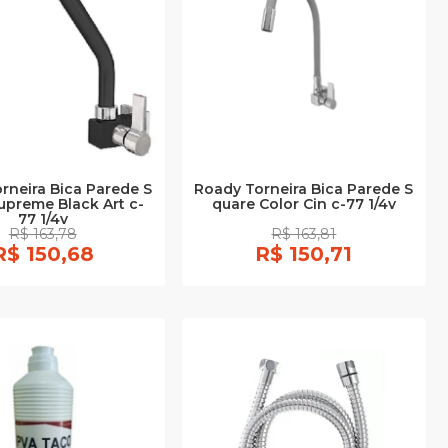
rneira Bica Parede S
Roady Torneira Bica Parede S
upreme Black Art c-
quare Color Cin c-77 1/4v
77 1/4v
R$ 163,78
R$ 163,81
R$ 150,68
R$ 150,71