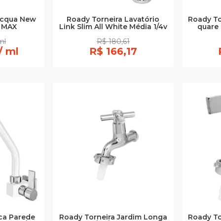
Acqua New
Roady Torneira Lavatório
Roady To
 MAX
Link Slim All White Média 1/4v
quare 
ml
R$ 180,61
/ ml
R$ 166,17
ca Parede
Roady Torneira Jardim Longa
Roady To