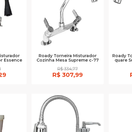
isturador
Roady Torneira Misturador
Roady To
or Essence
Cozinha Mesa Supreme c-77
quare S
1
R$ 334,77
29
R$ 307,99