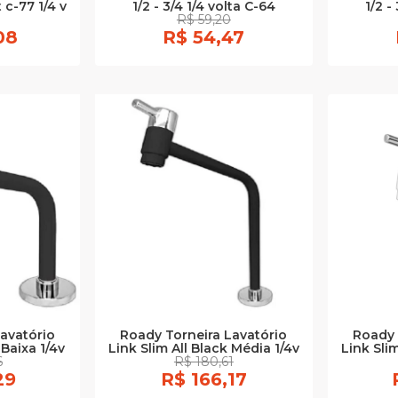
c-77 1/4 v
1/2 - 3/4 1/4 volta C-64
1/2 -
R$ 59,20
08
R$ 54,47
avatório
Roady Torneira Lavatório
Roady 
 Baixa 1/4v
Link Slim All Black Média 1/4v
Link Slim
6
R$ 180,61
29
R$ 166,17