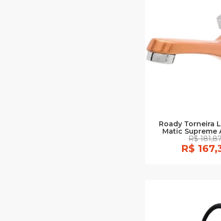
Roady Torneira L
Matic Supreme A
R$ 181,8
R$ 167,