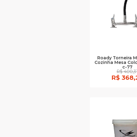
Roady Torneira M
Cozinha Mesa Col
c-77
R$ 400,3
R$ 368,