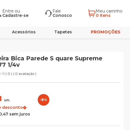
Entre
ou
Fale
Meu carrinho
Cadastre-se
Conosco
0 itens
Acessórios
Tapetes
PROMOÇÕES
ira Bica Parede S quare Supreme
77 1/4v
( 0 ) ( 0 avaliação )
8
un.
-8%
e desconto
0,47 sem juros