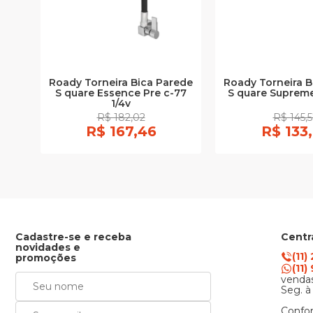
Roady Torneira Bica Parede
Roady Torneira B
S quare Essence Pre c-77
S quare Supreme
1/4v
R$ 182,02
R$ 145,
R$ 167,46
R$ 133
Cadastre-se e receba
Centr
novidades e
(11)
promoções
(11
vendas
Seg. à
Confor