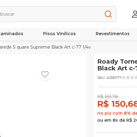
 Laminados
Pisos Vinílicos
Revestimentos
arede S quare Supreme Black Art c-77 1/4v
Roady Torne
Black Art c-
SKU: 4256777
R$ 163,78
R$ 150,6
no pix com 8% d
ou em 8x de R$ 2