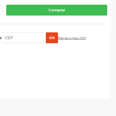
Comprar
e
OK
Não sei o meu CEP