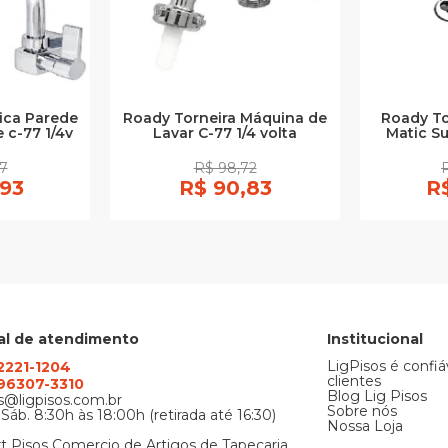
ica Parede
Roady Torneira Máquina de
Roady To
 c-77 1/4v
Lavar C-77 1/4 volta
Matic Su
57
R$ 98,72
,93
R$ 90,83
R$
al de atendimento
Institucional
LigPisos é confiá
 2221-1204
clientes
) 96307-3310
Blog Lig Pisos
@ligpisos.com.br
Sobre nós
 Sáb. 8:30h às 18:00h (retirada até 16:30)
Nossa Loja
t Pisos Comercio de Artigos de Tapecaria