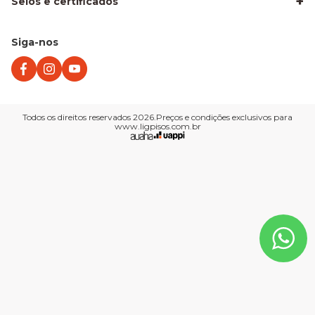
+
Selos e certificados
Piso Laminado para Sala
Piso para Apartamento Alugado
Piso para Área Molhada
Piso para Escritório
Siga-nos
Piso Vinílico para Apartamento
Quando trocar seu piso laminado
Vinílico ou Laminado?
Todos os direitos reservados 2026.Preços e condições exclusivos para
www.ligpisos.com.br