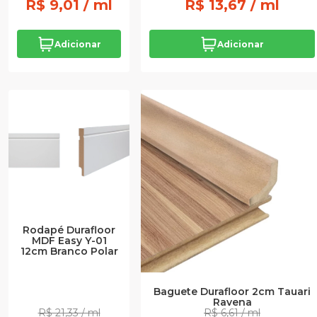
R$ 9,01 / ml
R$ 13,67 / ml
Adicionar
Adicionar
Rodapé Durafloor
MDF Easy Y-01
12cm Branco Polar
Baguete Durafloor 2cm Tauari
Ravena
R$ 21,33 / ml
R$ 6,61 / ml