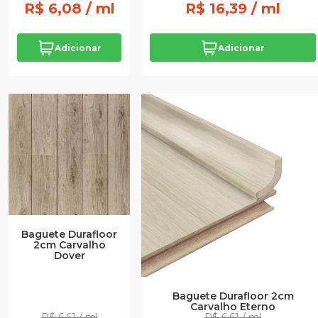
R$ 6,08 / ml
R$ 16,39 / ml
Adicionar
Adicionar
Baguete Durafloor
2cm Carvalho
Dover
Baguete Durafloor 2cm
Carvalho Eterno
R$ 6,61 / ml
R$ 6,61 / ml