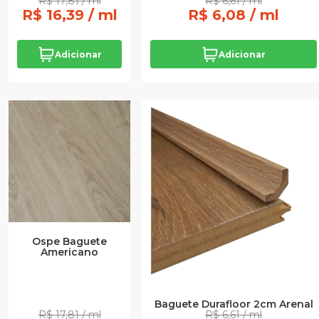
R$ 17,81 / ml
R$ 6,61 / ml
R$ 16,39 / ml
R$ 6,08 / ml
Adicionar
Adicionar
Ospe Baguete
Americano
Baguete Durafloor 2cm Arenal
R$ 17,81 / ml
R$ 6,61 / ml