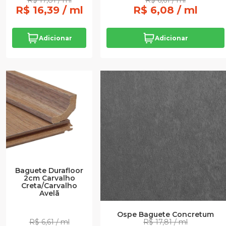
R$ 17,81 / ml
R$ 6,61 / ml
R$ 16,39 / ml
R$ 6,08 / ml
Adicionar
Adicionar
Baguete Durafloor
2cm Carvalho
Creta/Carvalho
Avelã
Ospe Baguete Concretum
R$ 6,61 / ml
R$ 17,81 / ml