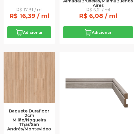
Almada/Bruxelas/Miami/Buenos
Aires
R$ 17,81 / ml
R$ 6,61 / ml
R$ 16,39 / ml
R$ 6,08 / ml
Adicionar
Adicionar
Baguete Durafloor
2cm
Milão/Nogueira
Thar/San
Andrés/Montevideo