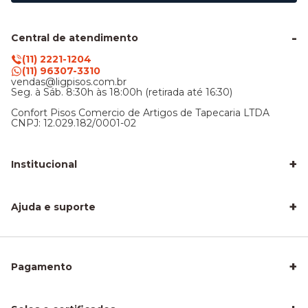
Central de atendimento
(11) 2221-1204
(11) 96307-3310
vendas@ligpisos.com.br
Seg. à Sáb. 8:30h às 18:00h (retirada até 16:30)
Confort Pisos Comercio de Artigos de Tapecaria LTDA
CNPJ: 12.029.182/0001-02
+
Institucional
LigPisos é confiável - Avaliações de clientes
Blog Lig Pisos
+
Sobre nós
Ajuda e suporte
Nossa Loja
Central de atendimento
Frete e entrega
Trocas e devoluções
Privacidade e segurança
+
Pagamento
Como Calcular a Área do seu Piso
Como Instalar Piso Vinílico
Melhor Piso para Quarto de Criança
Piso Fácil de Instalar Sem Obra