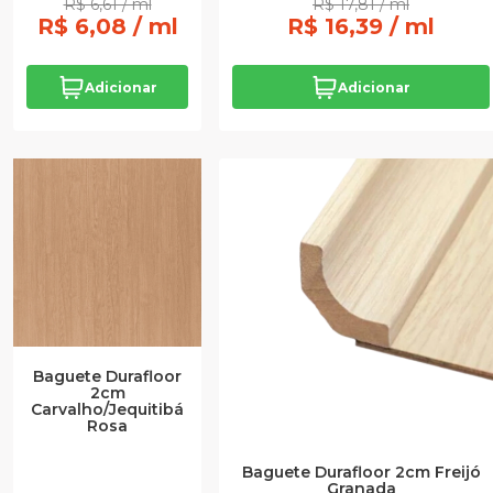
R$ 6,61 / ml
R$ 17,81 / ml
R$ 6,08 / ml
R$ 16,39 / ml
Adicionar
Adicionar
Baguete Durafloor
2cm
Carvalho/Jequitibá
Rosa
Baguete Durafloor 2cm Freijó
Granada