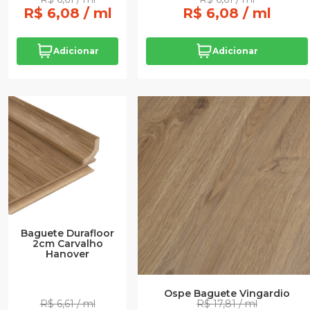
R$ 6,08 / ml
R$ 6,08 / ml
Adicionar
Adicionar
Baguete Durafloor
2cm Carvalho
Hanover
Ospe Baguete Vingardio
R$ 6,61 / ml
R$ 17,81 / ml