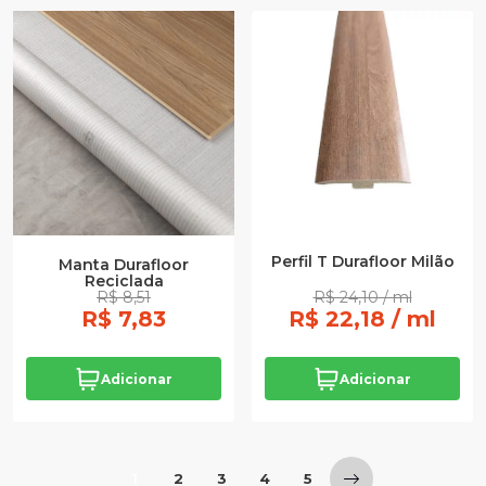
Perfil T Durafloor Milão
Manta Durafloor
Reciclada
R$ 8,51
R$ 24,10 / ml
R$ 7,83
R$ 22,18 / ml
Adicionar
Adicionar
1
2
3
4
5