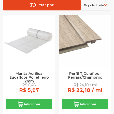
Filtrar por
Popularidade
Manta Acrílica
Perfil T Durafloor
Eucafloor Polietileno
Ferrara/Chamonix
2mm
R$ 6,48
R$ 24,10 / ml
R$ 5,97
R$ 22,18 / ml
Adicionar
Adicionar