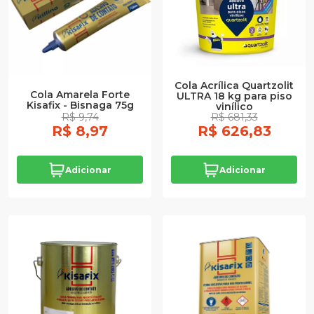
Cola Acrílica Quartzolit
Cola Amarela Forte
ULTRA 18 kg para piso
Kisafix - Bisnaga 75g
vinílico
R$ 9,74
R$ 681,33
R$ 8,97
R$ 626,83
Adicionar
Adicionar