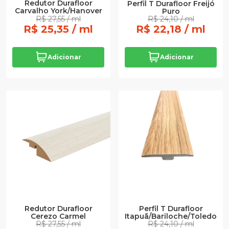
Redutor Durafloor
Perfil T Durafloor Freijó
Carvalho York/Hanover
Puro
R$ 27,55 / ml
R$ 24,10 / ml
R$ 25,35 / ml
R$ 22,18 / ml
Adicionar
Adicionar
Perfil T Durafloor
Redutor Durafloor
Itapuã/Bariloche/Toledo
Cerezo Carmel
R$ 27,55 / ml
R$ 24,10 / ml