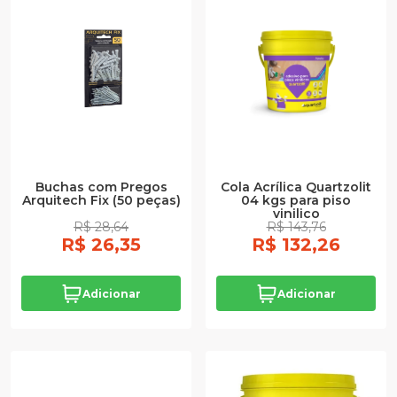
Buchas com Pregos
Cola Acrílica Quartzolit
Arquitech Fix (50 peças)
04 kgs para piso
vinilico
R$ 28,64
R$ 143,76
R$ 26,35
R$ 132,26
Adicionar
Adicionar