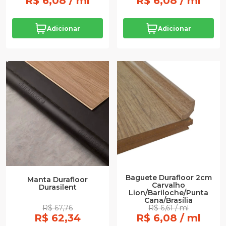
R$ 6,08 / ml
R$ 6,08 / ml
Adicionar
Adicionar
Baguete Durafloor 2cm
Manta Durafloor
Carvalho
Durasilent
Lion/Bariloche/Punta
Cana/Brasília
R$ 67,76
R$ 6,61 / ml
R$ 62,34
R$ 6,08 / ml