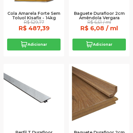
Cola Amarela Forte Sem
Baguete Durafloor 2cm
Toluol Kisafix - 14kg
Amêndola Vergara
R$ 529,77
R$ 6,61 / ml
R$ 487,39
R$ 6,08 / ml
Adicionar
Adicionar
Perfil T Durafloor
Baguete Durafloor 2cm