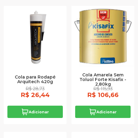
Cola Amarela Sem
Cola para Rodapé
Toluol Forte Kisafix -
Arquitech 420g
2,80kg
R$ 28,73
R$ 115,93
R$ 26,44
R$ 106,66
Adicionar
Adicionar