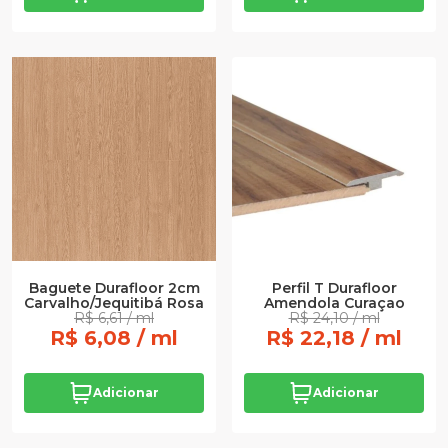
Baguete Durafloor 2cm
Perfil T Durafloor
Carvalho/Jequitibá Rosa
Amendola Curaçao
R$ 6,61 / ml
R$ 24,10 / ml
R$ 6,08 / ml
R$ 22,18 / ml
Adicionar
Adicionar