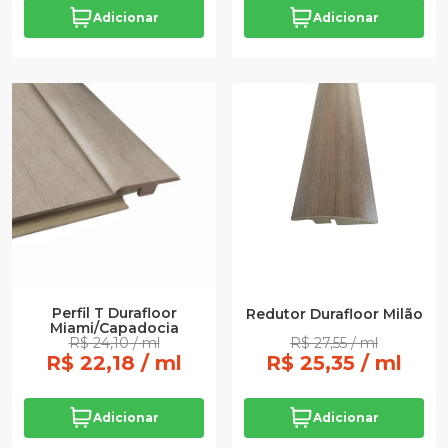
Adicionar
Adicionar
Perfil T Durafloor
Redutor Durafloor Milão
Miami/Capadocia
R$ 24,10 / ml
R$ 27,55 / ml
R$ 22,18 / ml
R$ 25,35 / ml
Adicionar
Adicionar