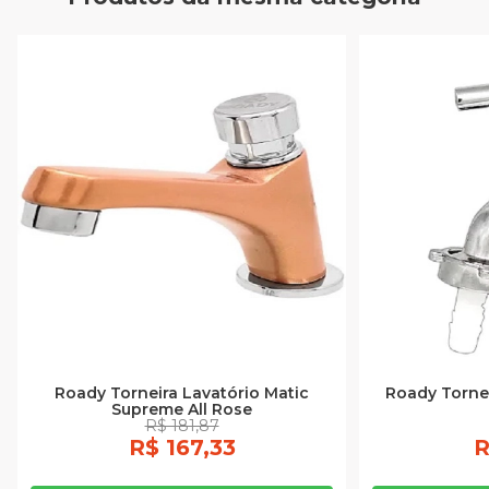
Roady Torneira Lavatório Matic
Roady Tornei
Supreme All Rose
R$ 181,87
R$ 167,33
R