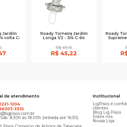
a Jardim
Roady Torneira Jardim
Roady Tor
/4 volta C-
Longa 1/2 - 3/4 C-64
Supreme 
0
R$ 49,15
47
R$ 45,22
R$
al de atendimento
Institucional
LigPisos é confiá
 2221-1204
clientes
) 96307-3310
Blog Lig Pisos
@ligpisos.com.br
Sobre nós
 Sáb. 8:30h às 18:00h (retirada até 16:30)
Nossa Loja
t Pisos Comercio de Artigos de Tapecaria