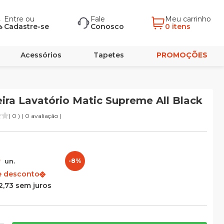
Entre
ou
Fale
Meu carrinho
Cadastre-se
Conosco
0 itens
Acessórios
Tapetes
PROMOÇÕES
ira Lavatório Matic Supreme All Black
( 0 ) ( 0 avaliação )
3
un.
-8%
e desconto
2,73 sem juros