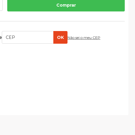
Comprar
e
OK
Não sei o meu CEP