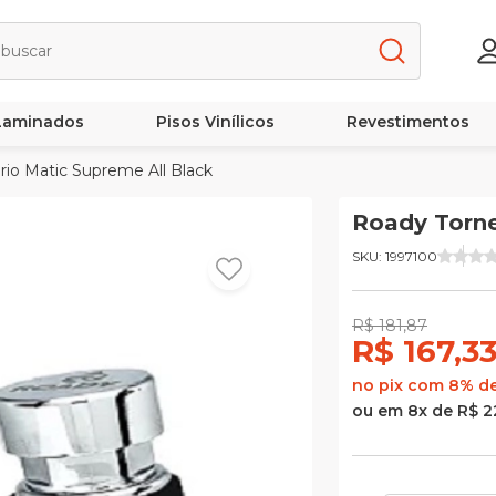
 Laminados
Pisos Vinílicos
Revestimentos
rio Matic Supreme All Black
Roady Torne
SKU: 1997100
R$ 181,87
R$ 167,3
no pix com 8% d
ou em 8x de R$ 2