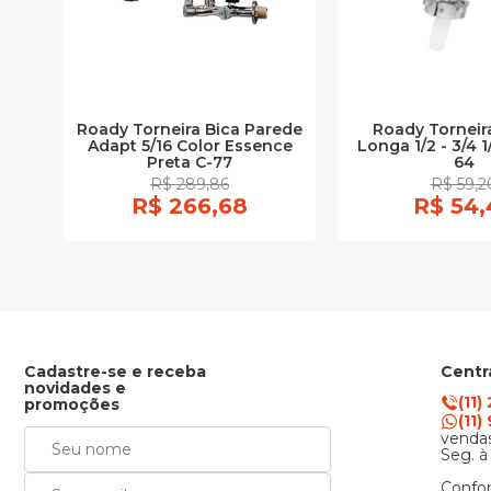
Roady Torneira Bica Parede
Roady Torneir
Adapt 5/16 Color Essence
Longa 1/2 - 3/4 1
Preta C-77
64
R$ 289,86
R$ 59,2
R$ 266,68
R$ 54,
Cadastre-se e receba
Centr
novidades e
(11)
promoções
(11
vendas
Seg. à
Confor