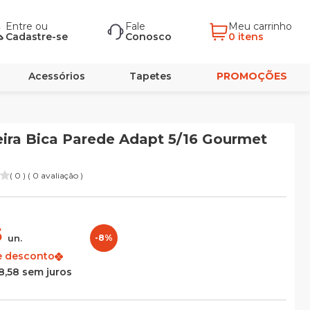
Entre
ou
Fale
Meu carrinho
Cadastre-se
Conosco
0 itens
Acessórios
Tapetes
PROMOÇÕES
ira Bica Parede Adapt 5/16 Gourmet
( 0 ) ( 0 avaliação )
5
un.
-8%
e desconto
8,58 sem juros