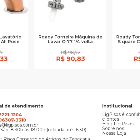
Lavatório
Roady Torneira Máquina de
Roady Tor
All Rose
Lavar C-77 1/4 volta
S quare C
87
R$ 98,72
,33
R$ 90,83
R
al de atendimento
Institucional
LigPisos é confiá
 2221-1204
clientes
) 96307-3310
Blog Lig Pisos
@ligpisos.com.br
Sobre nós
 Sáb. 8:30h às 18:00h (retirada até 16:30)
Nossa Loja
t Pisos Comercio de Artigos de Tapecaria