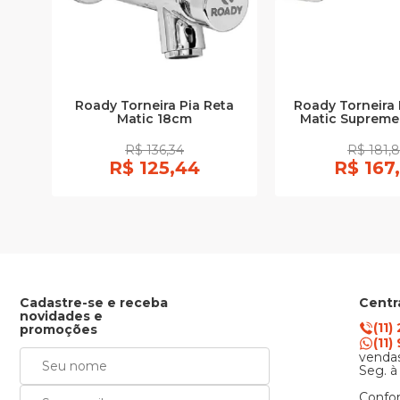
Roady Torneira Pia Reta
Roady Torneira 
Matic 18cm
Matic Supreme 
R$ 136,34
R$ 181,
R$ 125,44
R$ 167
Cadastre-se e receba
Centr
novidades e
(11)
promoções
(11
vendas
Seg. à
Confor