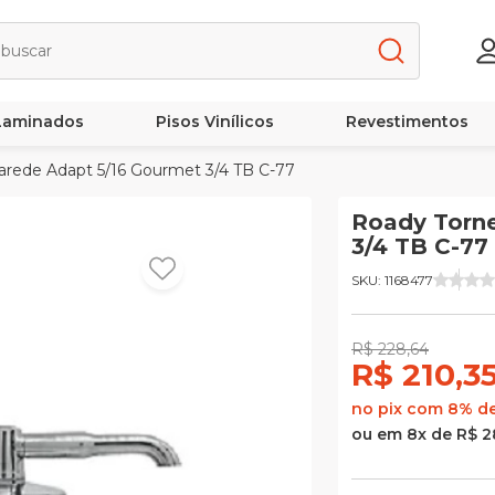
 Laminados
Pisos Vinílicos
Revestimentos
Parede Adapt 5/16 Gourmet 3/4 TB C-77
Roady Torne
3/4 TB C-77
SKU: 1168477
R$ 228,64
R$ 210,3
no pix com 8% d
ou em 8x de R$ 2