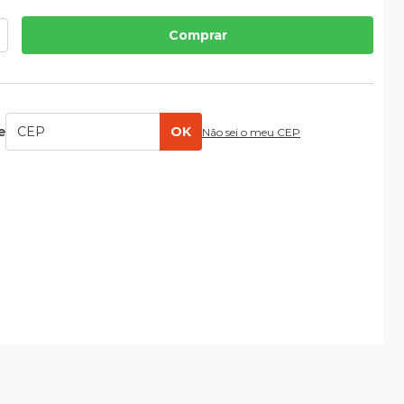
Comprar
e
OK
Não sei o meu CEP