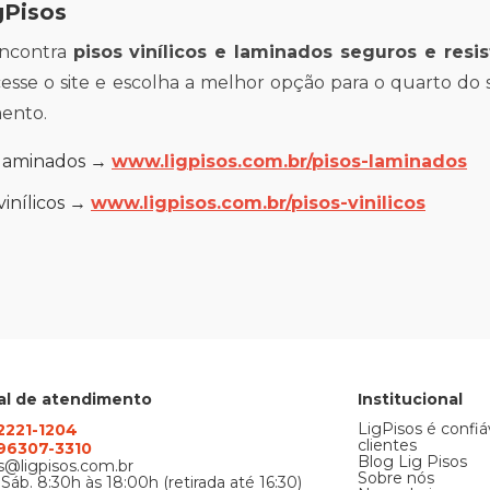
gPisos
encontra
pisos vinílicos e laminados seguros e resi
Acesse o site e escolha a melhor opção para o quarto do 
mento.
s laminados →
www.ligpisos.com.br/pisos-laminados
vinílicos →
www.ligpisos.com.br/pisos-vinilicos
al de atendimento
Institucional
LigPisos é confiá
 2221-1204
clientes
) 96307-3310
Blog Lig Pisos
@ligpisos.com.br
Sobre nós
 Sáb. 8:30h às 18:00h (retirada até 16:30)