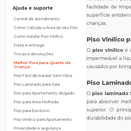
facilidade de limp
Ajuda e suporte
superfície antider
Central de atendimento
crianças.
Como Calcular a Área do seu Piso
Como Instalar Piso Vinílico
Piso Vinílico 
Frete e entrega
O
piso vinílico
é u
Trocas e devoluções
impermeável a líqu
Melhor Piso para Quarto de
causados por brinq
Criança
Piso Fácil de Instalar Sem Obra
Piso Laminado
Piso Laminado para Sala
Piso para Apartamento Alugado
O
piso laminado
t
para absorver mel
Piso para Área Molhada
superior. O princ
Piso para Escritório
durabilidade do pis
Piso Vinílico para Apartamento
Privacidade e segurança