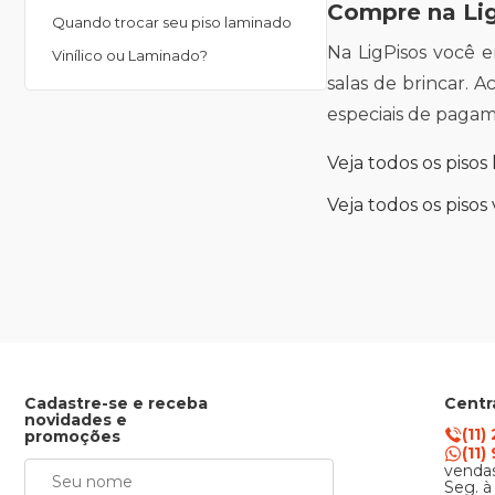
Compre na Li
Quando trocar seu piso laminado
Na LigPisos você 
Vinílico ou Laminado?
salas de brincar. 
especiais de paga
Veja todos os piso
Veja todos os pisos 
Cadastre-se e receba
Centr
novidades e
(11)
promoções
(11
vendas
Seg. à