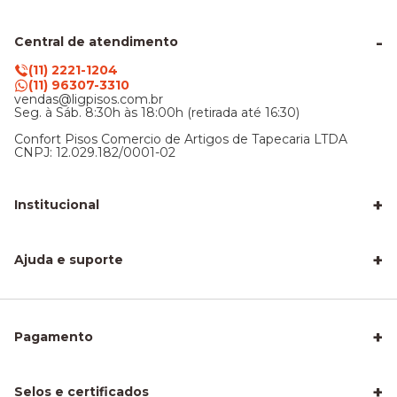
Central de atendimento
(11) 2221-1204
(11) 96307-3310
vendas@ligpisos.com.br
Seg. à Sáb. 8:30h às 18:00h (retirada até 16:30)
Confort Pisos Comercio de Artigos de Tapecaria LTDA
CNPJ: 12.029.182/0001-02
+
Institucional
LigPisos é confiável - Avaliações de clientes
Blog Lig Pisos
+
Sobre nós
Ajuda e suporte
Nossa Loja
Central de atendimento
Frete e entrega
Trocas e devoluções
Privacidade e segurança
+
Pagamento
Como Calcular a Área do seu Piso
Como Instalar Piso Vinílico
Melhor Piso para Quarto de Criança
Piso Fácil de Instalar Sem Obra
+
Selos e certificados
Piso Laminado para Sala