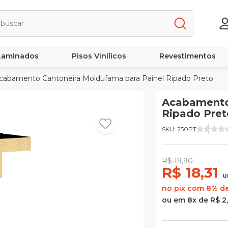
 Laminados
Pisos Vinílicos
Revestimentos
abamento Cantoneira Moldufama para Painel Ripado Preto
Acabamento
Ripado Pret
SKU: 250PT
R$ 19,90
R$ 18,31
u
no pix com 8% d
ou em 8x de R$ 2