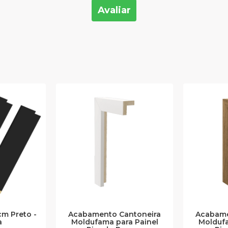
Avaliar
m Preto -
Acabamento Cantoneira
Acabame
a
Moldufama para Painel
Moldufa