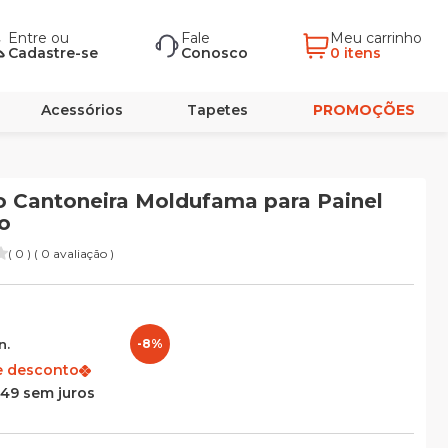
Entre
ou
Fale
Meu carrinho
Cadastre-se
Conosco
0 itens
Acessórios
Tapetes
PROMOÇÕES
 Cantoneira Moldufama para Painel
o
( 0 ) ( 0 avaliação )
n.
-8%
e desconto
,49 sem juros