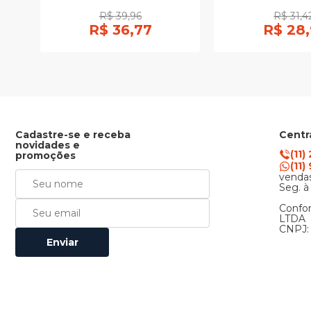
R$ 39,96
R$ 31,4
R$ 36,77
R$ 28,
Cadastre-se e receba
Centr
novidades e
(11)
promoções
(11
vendas
Seg. à
Confor
LTDA
CNPJ: 
Enviar