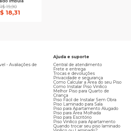
ado Imbuia
R$ 19,90
$ 18,31
Ajuda e suporte
vel - Avaliações de
Central de atendimento
Frete e entrega
Trocas e devoluções
Privacidade e segurança
Como Calcular a Área do seu Piso
Como Instalar Piso Vinílico
Melhor Piso para Quarto de
Criança
Piso Fácil de Instalar Sem Obra
Piso Laminado para Sala
Piso para Apartamento Alugado
Piso para Área Molhada
Piso para Escritório
Piso Vinílico para Apartamento
Quando trocar seu piso laminado
Vinílico ou Laminado?