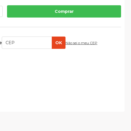
Comprar
e
OK
Não sei o meu CEP