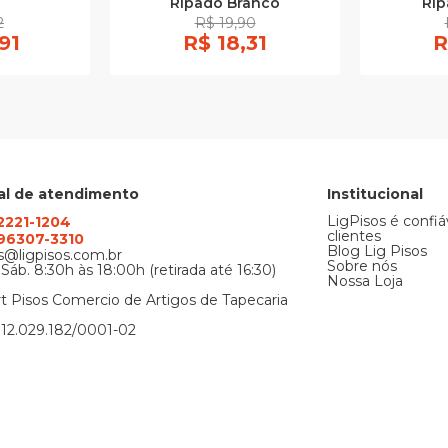
Ripado Branco
Rip
2
R$ 19,90
91
R$ 18,31
R
al de atendimento
Institucional
LigPisos é confiá
 2221-1204
clientes
) 96307-3310
Blog Lig Pisos
@ligpisos.com.br
Sobre nós
 Sáb. 8:30h às 18:00h (retirada até 16:30)
Nossa Loja
t Pisos Comercio de Artigos de Tapecaria
12.029.182/0001-02