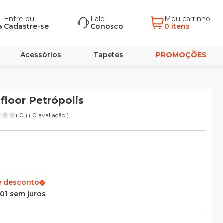
Entre
ou
Fale
Meu carrinho
Cadastre-se
Conosco
0 itens
Acessórios
Tapetes
PROMOÇÕES
afloor Petrópolis
( 0 ) ( 0 avaliação )
e desconto
,01 sem juros