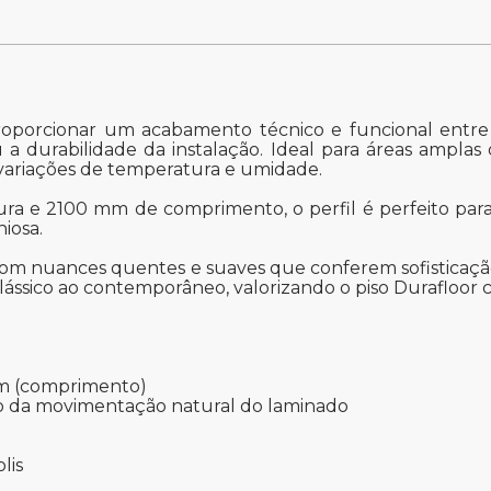
roporcionar um acabamento técnico e funcional entre p
a durabilidade da instalação. Ideal para áreas amplas 
ariações de temperatura e umidade.
 e 2100 mm de comprimento, o perfil é perfeito para i
iosa.
com nuances quentes e suaves que conferem sofisticação
clássico ao contemporâneo, valorizando o piso Durafloo
mm (comprimento)
ão da movimentação natural do laminado
lis