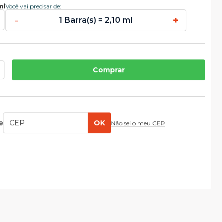
ml
Você vai precisar de:
-
+
1 Barra(s) = 2,10 ml
Comprar
e
OK
Não sei o meu CEP