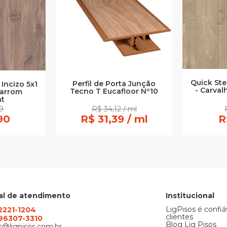
Quick Step
Perfil de Porta Junção
 Incizo 5x1
- Carval
Tecno T Eucafloor Nº10
Marrom
ht
9
R$ 34,12 / ml
90
R$ 31,39 / ml
R
al de atendimento
Institucional
LigPisos é confiá
 2221-1204
clientes
) 96307-3310
Blog Lig Pisos
@ligpisos.com.br