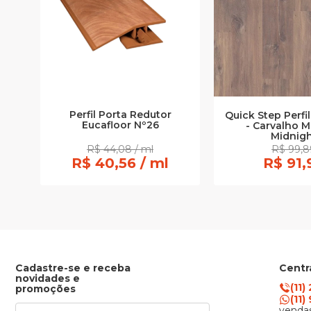
Perfil Porta Redutor
Quick Step Perfil
Eucafloor Nº26
- Carvalho 
Midnig
R$ 44,08 / ml
R$ 99,8
R$ 40,56 / ml
R$ 91,
Cadastre-se e receba
Centr
novidades e
(11)
promoções
(11
vendas