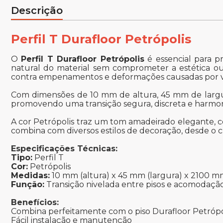
Descrição
Perfil T Durafloor Petrópolis
O
Perfil T Durafloor Petrópolis
é essencial para p
natural do material sem comprometer a estética ou 
contra empenamentos e deformações causadas por v
Com dimensões de 10 mm de altura, 45 mm de largura
promovendo uma transição segura, discreta e harmon
A cor Petrópolis traz um tom amadeirado elegante, 
combina com diversos estilos de decoração, desde o 
Especificações Técnicas:
Tipo:
Perfil T
Cor:
Petrópolis
Medidas:
10 mm (altura) x 45 mm (largura) x 2100 
Função:
Transição nivelada entre pisos e acomodaç
Benefícios:
Combina perfeitamente com o piso Durafloor Petrópo
Fácil instalação e manutenção