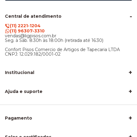
Central de atendimento
(11) 2221-1204
(11) 96307-3310
vendas@ligpisos.com.br
Seg. à Sáb. 8:30h às 18:00h (retirada até 16:30)
Confort Pisos Comercio de Artigos de Tapecaria LTDA
CNPJ: 12.029.182/0001-02
+
Institucional
LigPisos é confiável - Avaliações de clientes
Blog Lig Pisos
+
Sobre nós
Ajuda e suporte
Nossa Loja
Central de atendimento
Frete e entrega
Trocas e devoluções
Privacidade e segurança
+
Pagamento
Como Calcular a Área do seu Piso
Como Instalar Piso Vinílico
Melhor Piso para Quarto de Criança
Piso Fácil de Instalar Sem Obra
Selos e certificados